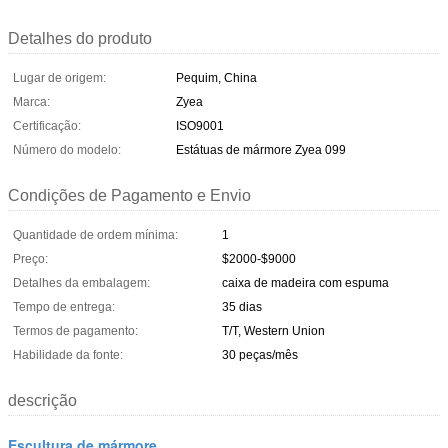
Detalhes do produto
Lugar de origem:
Pequim, China
Marca:
Zyea
Certificação:
ISO9001
Número do modelo:
Estátuas de mármore Zyea 099
Condições de Pagamento e Envio
Quantidade de ordem mínima:
1
Preço:
$2000-$9000
Detalhes da embalagem:
caixa de madeira com espuma
Tempo de entrega:
35 dias
Termos de pagamento:
T/T, Western Union
Habilidade da fonte:
30 peças/mês
descrição
Escultura de mármore