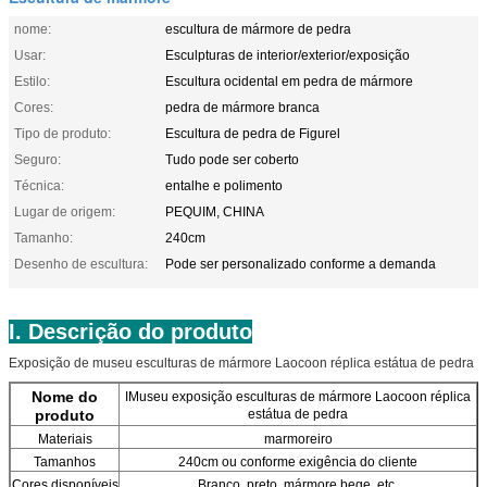
nome:
escultura de mármore de pedra
Usar:
Esculpturas de interior/exterior/exposição
Estilo:
Escultura ocidental em pedra de mármore
Cores:
pedra de mármore branca
Tipo de produto:
Escultura de pedra de Figurel
Seguro:
Tudo pode ser coberto
Técnica:
entalhe e polimento
Lugar de origem:
PEQUIM, CHINA
Tamanho:
240cm
Desenho de escultura:
Pode ser personalizado conforme a demanda
I. Descrição do produto
Exposição de museu esculturas de mármore Laocoon réplica estátua de pedra
Nome do
IMuseu exposição esculturas de mármore Laocoon réplica
produto
estátua de pedra
Materiais
marmoreiro
Tamanhos
240cm ou conforme exigência do cliente
Cores disponíveis
Branco, preto, mármore bege, etc.