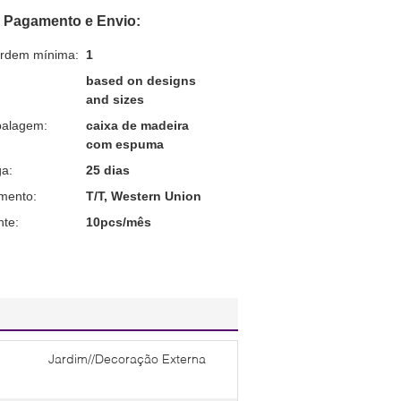
 Pagamento e Envio:
ordem mínima:
1
based on designs
and sizes
balagem:
caixa de madeira
com espuma
a:
25 dias
mento:
T/T, Western Union
nte:
10pcs/mês
Jardim//Decoração Externa