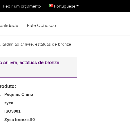
Pedir um orçamento
|
Portuguese
Qualidade
Fale Conosco
jardim ao ar livre, estátuas de bronze
 ar livre, estátuas de bronze
roduto:
:
Pequim, China
zyea
ISO9001
Zyea bronze-90