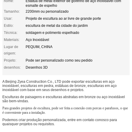
nome:
Estátua de metal exterior de golfinho de aço inoxidável com
esmalte de espelho
Tamanho:
2200mm ou personalizado
Usar:
Projeto de escultura ao ar livre de grande porte
Estilo:
escultura de metal da cidade do jardim
Técnica:
soldagem e polimento espelhado
Materiais:
Aço Inoxidável
Lugar de
PEQUIM, CHINA
origem:
Projeto:
Pode ser personalizado como seu pedido
desenhos:
Desenhos 3D
A Beijing Zyea Construction Co., LTD pode exportar esculturas em aço
inoxidável, esculturas em pedra, estátuas de bronze, esculturas em aço
inoxidável com base em seus desenhos e projetos.
Esculturas de paisagens e esculturas abstratas em bronze ou aço inoxidável
são bem-vindas.
Para grandes projetos de escultura, pode ser feita a conexão com porcas e parafusos, o que
é conveniente para a instalação.
Podemos criar produção personalizada, entre em contato conosco para
quaisquer projetos ou requisitos.