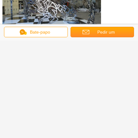
Bate-papo
Pedir um
orçamento