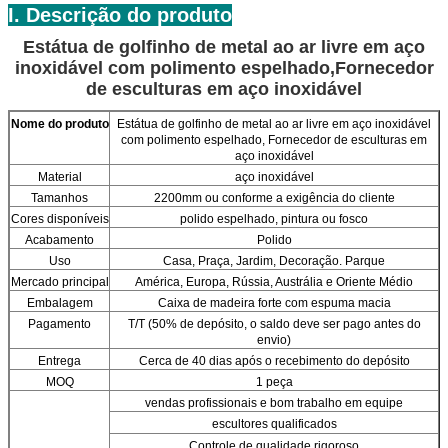
I. Descrição do produto
Estátua de golfinho de metal ao ar livre em aço
inoxidável com polimento espelhado
,Fornecedor
de esculturas em aço inoxidável
Nome do produto
Estátua de golfinho de metal ao ar livre em aço inoxidável
com polimento espelhado, Fornecedor de esculturas em
aço inoxidável
Material
aço inoxidável
Tamanhos
2200mm ou conforme a exigência do cliente
Cores disponíveis
polido espelhado, pintura ou fosco
Acabamento
Polido
Uso
Casa, Praça, Jardim, Decoração. Parque
Mercado principal
América, Europa, Rússia, Austrália e Oriente Médio
Embalagem
Caixa de madeira forte com espuma macia
Pagamento
T/T (50% de depósito, o saldo deve ser pago antes do
envio)
Entrega
Cerca de 40 dias após o recebimento do depósito
MOQ
1 peça
vendas profissionais e bom trabalho em equipe
escultores qualificados
Controle de qualidade rigoroso